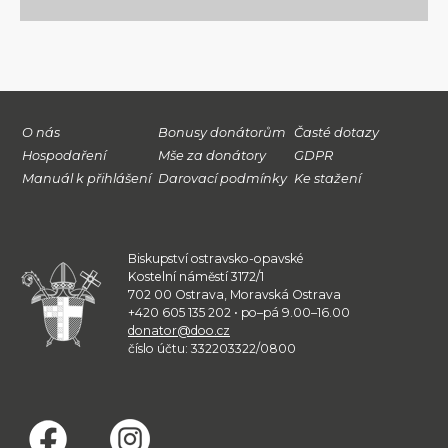
O nás
Bonusy donátorům
Časté dotazy
Hospodaření
Mše za donátory
GDPR
Manuál k přihlášení
Darovací podmínky
Ke stažení
Biskupství ostravsko-opavské
Kostelní náměstí 3172/1
702 00 Ostrava, Moravská Ostrava
+420 605 135 202 • po–pá 9.00–16.00
donator@doo.cz
číslo účtu: 332203322/0800