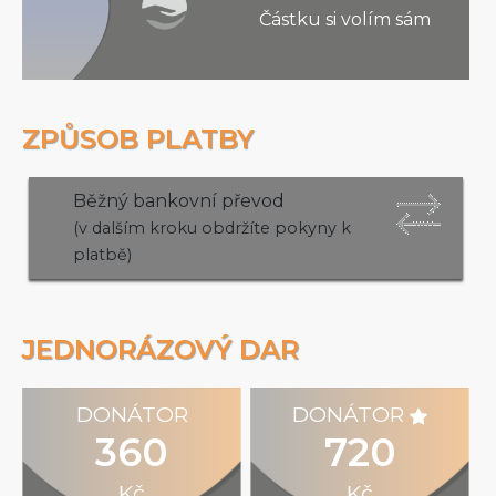
Částku si volím sám
ZPŮSOB PLATBY
Běžný bankovní převod
(v dalším kroku obdržíte pokyny k
platbě)
JEDNORÁZOVÝ DAR
DONÁTOR
DONÁTOR
360
720
Kč
Kč