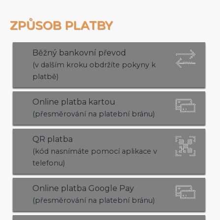
ZPŮSOB PLATBY
Běžný bankovní převod
(v dalším kroku obdržíte pokyny k
platbě)
Online platba kartou
(přesměrování na platební bránu)
QR platba
(kód nasnímáte pomocí aplikace v
telefonu)
Online platba Google Pay
(přesměrování na platební bránu)