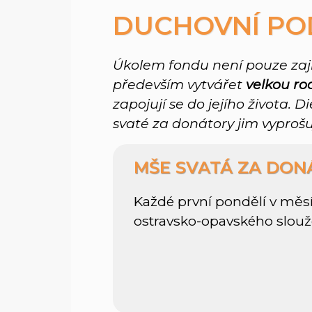
DUCHOVNÍ P
Úkolem fondu není pouze zaji
především vytvářet
velkou ro
zapojují se do jejího života.
svaté za donátory jim vyproš
MŠE SVATÁ ZA DON
Každé první pondělí v měsíc
ostravsko-opavského slouž