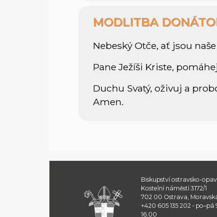
MODLITBA DONÁTO
Nebeský Otče, ať jsou na
Pane Ježíši Kriste, pomáhej
Duchu Svatý, oživuj a prob
Amen.
Biskupství ostravsko-opa
Kostelní náměstí 3172/1
702 00 Ostrava, Moravsk
+420 605 135 202 • po–pá
16.00