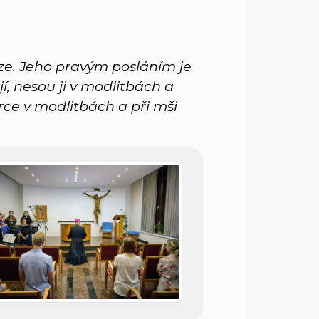
ze. Jeho pravým posláním je
í, nesou ji v modlitbách a
rce v modlitbách a při mši