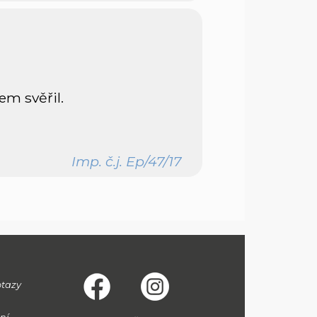
em svěřil.
Imp. č.j. Ep/47/17
otazy