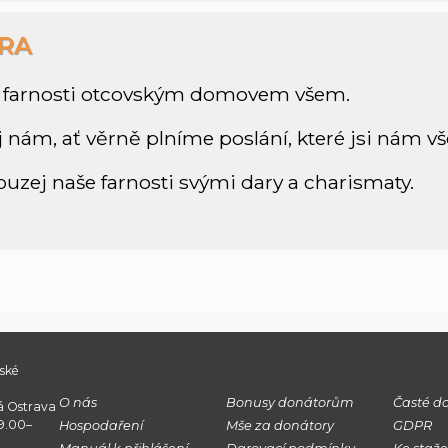
RA
še farnosti otcovským domovem všem.
 nám, ať věrně plníme poslání, které jsi nám vš
ouzej naše farnosti svými dary a charismaty.
vské
O nás
Bonusy donátorům
Časté d
á Ostrava
 9.00–
Hospodaření
Mše za donátory
GDPR