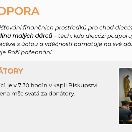
ODPORA
šťování finančních prostředků pro chod diecé
dinu malých dárců
– těch, kdo diecézi podporuj
 Diecéze s úctou a vděčností pamatuje na své dá
uje Boží požehnání.
ÁTORY
i je v 7.30 hodin v kapli Biskupství
ena mše svatá za donátory.