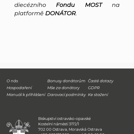
diecézního
Fondu MOST
na
platformě
DONÁTOR
.
O nás
Bonusy donátorům
Časté dotazy
Hospodaření
Mše za donátory
GDPR
Manuál k přihlášení
Darovací podmínky
Ke stažení
Biskupství ostravsko-opavské
Kostelní náměstí 3172/1
702 00 Ostrava, Moravská Ostrava