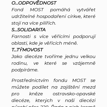
O…ODPOVĚDNOST
Fond MOST pomáhá vytvářet
udržitelné hospodaření církve, které
stojí na více pilířích.
S…SOLIDARITA
Farnosti s více věřícími podporují
oblasti, kde je věřících méně.
T…TÝMOVOST
Jako diecéze tvoříme jednu velkou
rodinu, ve které se vzájemně
podpíráme.
Prostřednictvím fondu MOST se
můžete podílet na zajištění mezd
pro kněze ostravsko-opavské
diecéze, kterých v naší diecézi
působí přes 220. Řada z nich kromě