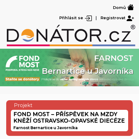
Domů
Přihlásit se
|
Registrovat
Bernartice u Javorníka
Projekt
FOND MOST – PŘÍSPĚVEK NA MZDY
KNĚŽÍ OSTRAVSKO-OPAVSKÉ DIECÉZE
Farnost Bernartice u Javorníka